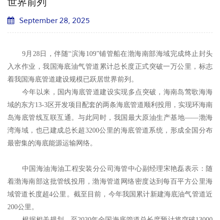
世界前列
September 28, 2025
9月28日，伴随“滨海109”铺管船在渤海南部海域完成终止封头
入水作业，我国海底油气管道累计总长度正式突破一万公里，标志
着我国海底管道建设规模已跃居世界前列。
今年以来，国内海底管道建设实现多点突破，海南岛莺歌海海
域的东方13-3区开发项目配套的两条海底管道顺利投用，实现环海南
岛海底管线互联互通。与此同时，我国最大原油生产基地——渤海
湾海域，也已建成总长超3200公里的海底管道系统，形成全国分布
最密集的海底能源运输网络。
中国海油海油工程安装分公司海管中心副经理宋艳磊表示：随
着渤海南部这批管线投用，渤海管道网络密度达到每百平方公里海
域管道长度超4公里。截至目前，今年我国累计新建海底油气管道近
200公里。
根据相关规划，至2030年全国海底管道总长度预计将突破13000