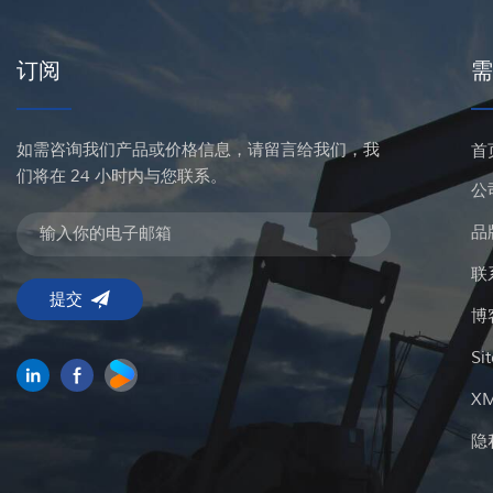
订阅
需
如需咨询我们产品或价格信息，请留言给我们，我
首
们将在 24 小时内与您联系。
公
品
联
博
Si
X
隐