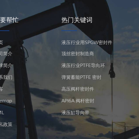
要帮忙
热门关键词
页
液压行业用SPGW密封件
司简介
顶丝密封制造商
牌简介
液压行业PTFE导向环
系我们
弹簧蓄能PTFE 密封
客
高压阀杆密封件
temap
API6A 阀杆密封
ML
液压缸导向带
私政策