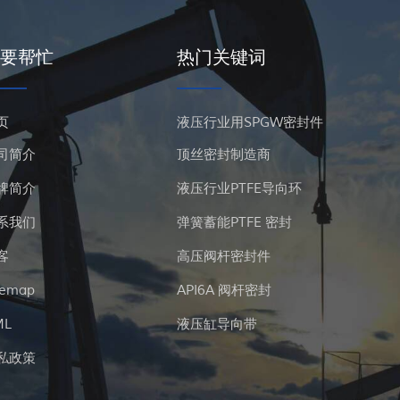
要帮忙
热门关键词
页
液压行业用SPGW密封件
司简介
顶丝密封制造商
牌简介
液压行业PTFE导向环
系我们
弹簧蓄能PTFE 密封
客
高压阀杆密封件
temap
API6A 阀杆密封
ML
液压缸导向带
私政策