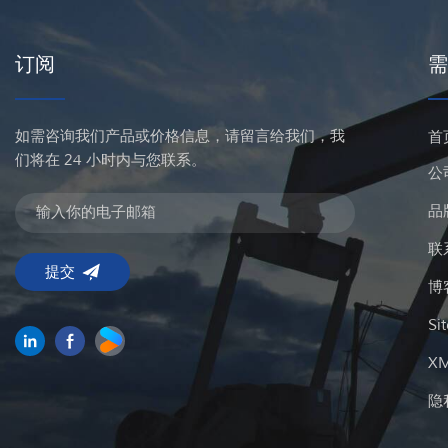
订阅
需
如需咨询我们产品或价格信息，请留言给我们，我
首
们将在 24 小时内与您联系。
公
品
联
博
Si
X
隐