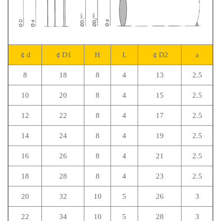
￠d
￠D1
H
L
￠D2
a
8
18
8
4
13
2.5
10
20
8
4
15
2.5
12
22
8
4
17
2.5
14
24
8
4
19
2.5
16
26
8
4
21
2.5
18
28
8
4
23
2.5
20
32
10
5
26
3
22
34
10
5
28
3