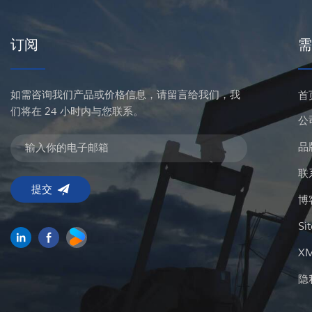
订阅
需
如需咨询我们产品或价格信息，请留言给我们，我
首
们将在 24 小时内与您联系。
公
品
联
博
Si
X
隐