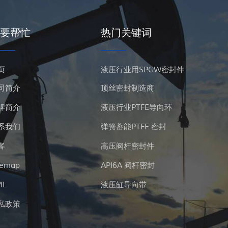
要帮忙
热门关键词
页
液压行业用SPGW密封件
司简介
顶丝密封制造商
牌简介
液压行业PTFE导向环
系我们
弹簧蓄能PTFE 密封
客
高压阀杆密封件
temap
API6A 阀杆密封
ML
液压缸导向带
私政策