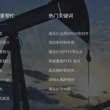
要帮忙
热门关键词
页
液压行业用SPGW密封件
司简介
顶丝密封制造商
牌简介
液压行业PTFE导向环
系我们
弹簧蓄能PTFE 密封
客
高压阀杆密封件
temap
API6A 阀杆密封
ML
液压缸导向带
私政策