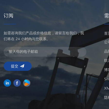
订阅
需
如需咨询我们产品或价格信息，请留言给我们，我
首
们将在 24 小时内与您联系。
公
品
联
博
Si
X
隐