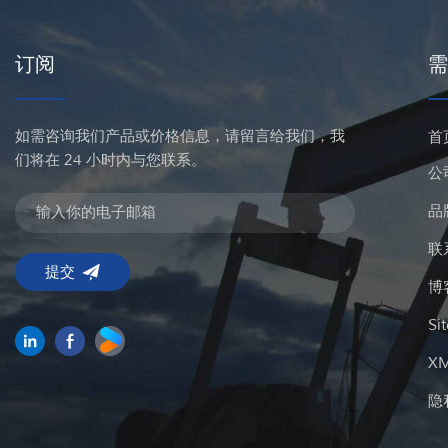
订阅
需
如需咨询我们产品或价格信息，请留言给我们，我
首
们将在 24 小时内与您联系。
公
品
联
博
Si
X
隐