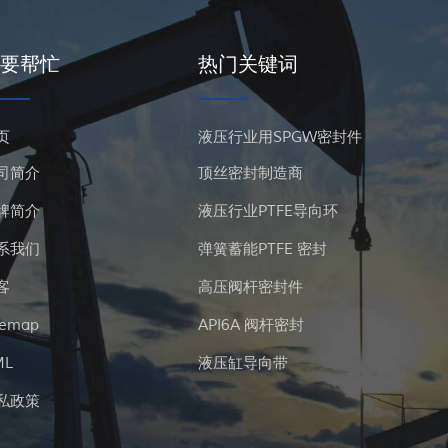
要帮忙
热门关键词
页
液压行业用SPGW密封件
司简介
顶丝密封制造商
牌简介
液压行业PTFE导向环
系我们
弹簧蓄能PTFE 密封
客
高压阀杆密封件
temap
API6A 阀杆密封
ML
液压缸导向带
私政策