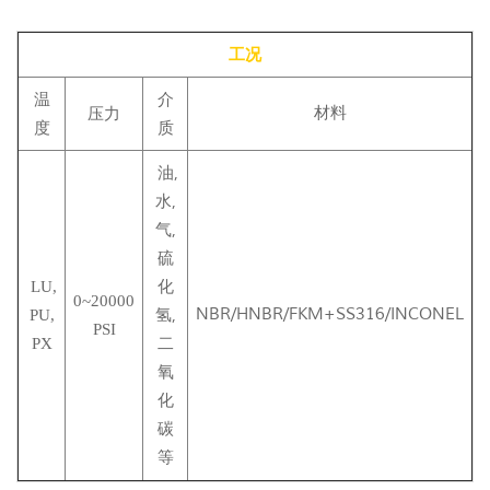
工况
温
介
材料
压力
度
质
油,
水,
气,
硫
化
LU,
0~20000
NBR/HNBR/FKM+SS316/INCONEL
氢,
PU,
PSI
二
PX
氧
化
碳
等