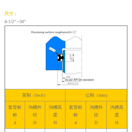
尺寸：
4-1/2" ~30"
英制（Inch）
公制（mm)
套管标
沟槽外
沟槽高
套管标
沟槽外
沟槽高
称
径
度
称
径
度
d
D
H
d
D
H